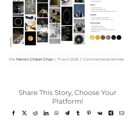
Collaborations
Direction créative
Références
sur
Par
Marion Chatel-Chaix
|
17 avril 2025
|
Commentaires fermés
Podcasts
PETR
–
Guidel
Blog
créati
–
Share This Story, Choose Your
40
Platform!
TEDx
Facebook
Twitter
Reddit
LinkedIn
WhatsApp
Telegram
Tumblr
Pinterest
Vk
Xing
Email
À-propos