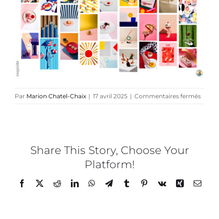
Collaborations
Direction créative
Références
sur
Par
Marion Chatel-Chaix
|
17 avril 2025
|
Commentaires fermés
Podcasts
PETR
–
Guidel
Blog
créati
–
Share This Story, Choose Your
24
Platform!
TEDx
Facebook
Twitter
Reddit
LinkedIn
WhatsApp
Telegram
Tumblr
Pinterest
Vk
Xing
Email
À-propos