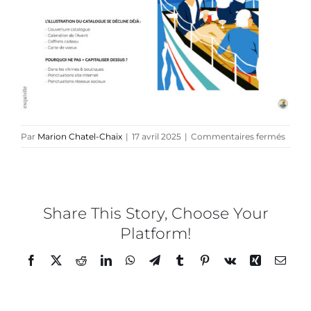
Collaborations
Direction créative
Références
sur
Par
Marion Chatel-Chaix
|
17 avril 2025
|
Commentaires fermés
Podcasts
PETR
–
Guidel
Blog
créati
–
Share This Story, Choose Your
22
Platform!
TEDx
Facebook
Twitter
Reddit
LinkedIn
WhatsApp
Telegram
Tumblr
Pinterest
Vk
Xing
Email
À-propos