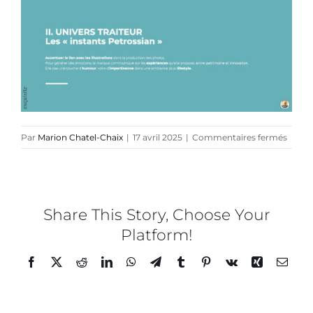
Collaborations
Direction créative
Références
sur
Par
Marion Chatel-Chaix
|
17 avril 2025
|
Commentaires fermés
Podcasts
PETR
–
Guidel
Blog
créati
–
Share This Story, Choose Your
21
Platform!
TEDx
Facebook
Twitter
Reddit
LinkedIn
WhatsApp
Telegram
Tumblr
Pinterest
Vk
Xing
Email
À-propos