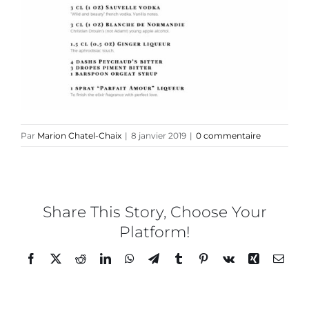
Collaborations
Direction créative
Références
Par
Marion Chatel-Chaix
|
8 janvier 2019
|
0 commentaire
Podcasts
Blog
Share This Story, Choose Your
Platform!
TEDx
Facebook
Twitter
Reddit
LinkedIn
WhatsApp
Telegram
Tumblr
Pinterest
Vk
Xing
Email
À-propos