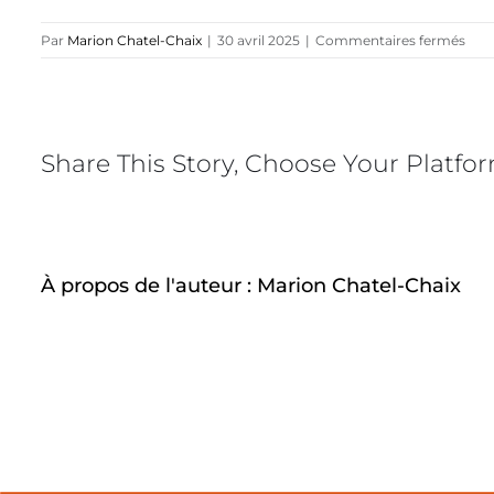
sur
Par
Marion Chatel-Chaix
|
30 avril 2025
|
Commentaires fermés
CON
FO
LAB
11-
19.0
Share This Story, Choose Your Platfo
À propos de l'auteur :
Marion Chatel-Chaix