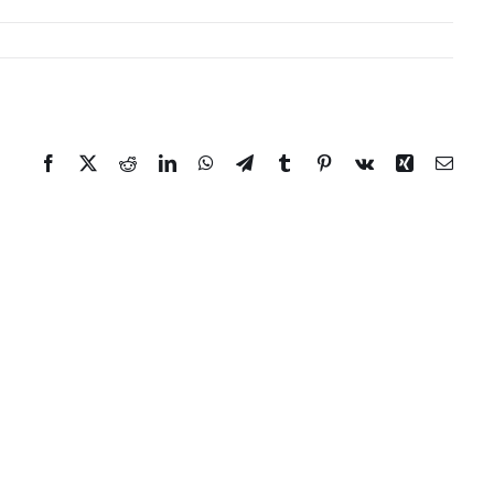
Facebook
Twitter
Reddit
LinkedIn
WhatsApp
Telegram
Tumblr
Pinterest
Vk
Xing
Email