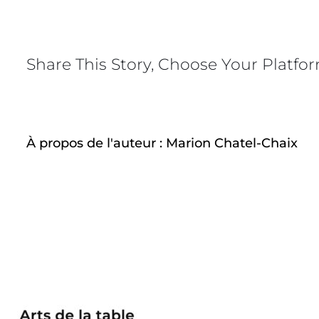
–
LE
JAR
SUC
Share This Story, Choose Your Platfo
Choc
À propos de l'auteur :
Marion Chatel-Chaix