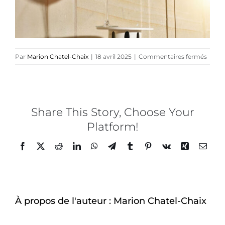
Direction créative
Références
sur
Par
Marion Chatel-Chaix
|
18 avril 2025
|
Commentaires fermés
Les
Petite
Podcasts
Mains
–
Rei
Share This Story, Choose Your
Blog
©
Platform!
Pierre
Lucet
Facebook
Twitter
Reddit
LinkedIn
WhatsApp
Telegram
Tumblr
Pinterest
Vk
Xing
Email
TEDx
Penat
cropp
À-propos
À propos de l'auteur :
Marion Chatel-Chaix